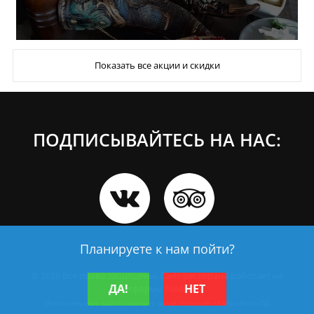
Показать все акции и скидки
ПОДПИСЫВАЙТЕСЬ НА НАС:
Планируете к нам пойти?
© 2026 Все права защищены.
Сайт ресторана работает на
ДА!
НЕТ
платформе ТоМесто
Использование сайта означает ваше
согласие на обработку ПД