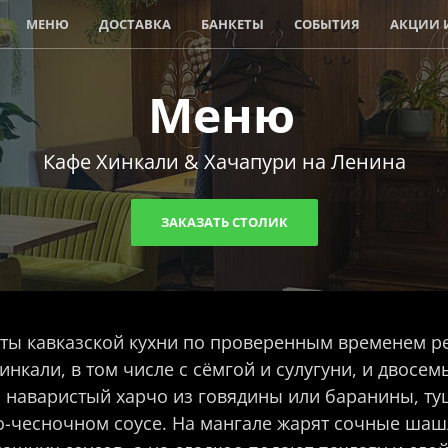
МЕНЮ
ДОСТАВКА
БАНКЕТЫ
СОБЫТИЯ
АКЦИИ 
Меню
Кафе Хинкали & Хачапури на Ленина
ЗАКАЗАТЬ СТОЛИК
ты кавказской кухни по проверенным временем р
нкали, в том числе с сёмгой и сулугуни, и двосем
, наваристый харчо из говядины или баранины, 
о-чесночном соусе. На мангале жарят сочные шаш