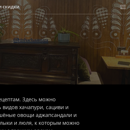
И СКИДКИ
ецептам. Здесь можно
ь видов хачапури, сациви и
тушёные овощи аджапсандали и
лыки и люля, к которым можно