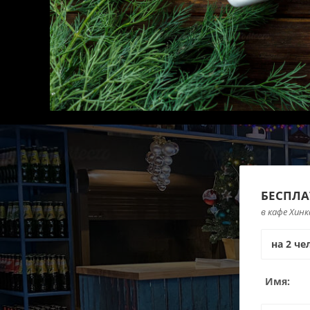
БЕСПЛА
в кафе Хинк
Имя: